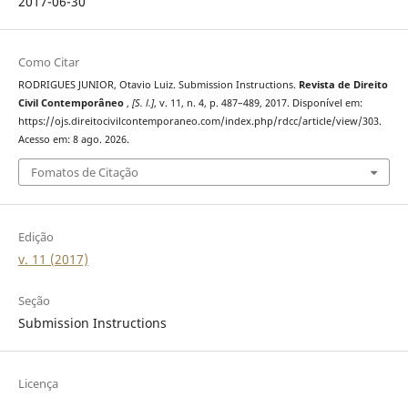
2017-06-30
Como Citar
RODRIGUES JUNIOR, Otavio Luiz. Submission Instructions.
Revista de Direito
Civil Contemporâneo
,
[S. l.]
, v. 11, n. 4, p. 487–489, 2017. Disponível em:
https://ojs.direitocivilcontemporaneo.com/index.php/rdcc/article/view/303.
Acesso em: 8 ago. 2026.
Fomatos de Citação
Edição
v. 11 (2017)
Seção
Submission Instructions
Licença