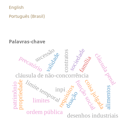
English
Português (Brasil)
Palavras-chave
sucessão
sociedade
contratos
validade
cláusula penal
precatório
família
cláusula de não-concorrência
coisa julgada
limite temporal
função social
propriedade
patrimônio
requisitos
alimentos
inpi
doação
limites
ordem pública
desenhos industriais