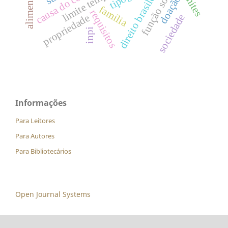
causa do contrato
limite temporal
função social
direito brasileiro
alimentos
limites
doação
família
requisitos
propriedade
sociedade
inpi
Informações
Para Leitores
Para Autores
Para Bibliotecários
Open Journal Systems