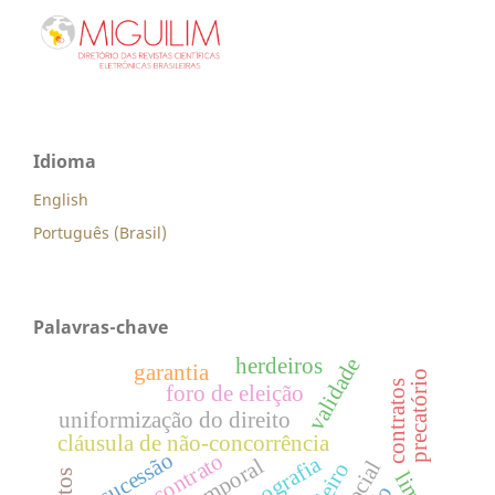
Idioma
English
Português (Brasil)
Palavras-chave
validade
herdeiros
garantia
precatório
contratos
foro de eleição
uniformização do direito
cláusula de não-concorrência
sucessão
tipografia