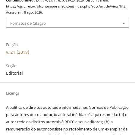
Contemporâneo
,
[S. l.]
, v. 21, n. 6, p. 21–25, 2020. Disponível em:
https://ojs.direitocivilcontemporaneo.com/index.php/rdcc/article/view/642.
Acesso em: 8 ago. 2026.
Fomatos de Citação
Edição
v. 21 (2019)
Seção
Editorial
Licença
A política de direitos autorais é informada nas Normas de Publicação
para autores de colaboração autoral inédita e é aqui resumida: (a) o
autor cede os direitos autorais à RDCC e seus editores; (b) a
remuneração do autor consiste no recebimento de um exemplar da