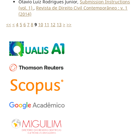
Otavio Luiz Rodrigues Junior,
Submission Instructions
(vol. 1)
,
Revista de Direito Civil Contemporâneo : v. 1
(2014)
<<
<
4
5
6
7
8
9
10
11
12
13
>
>>