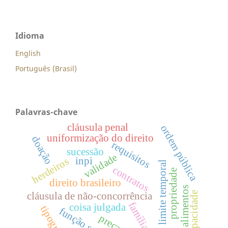
Idioma
English
Português (Brasil)
Palavras-chave
cláusula penal
ordem pública
uniformização do direito
doação
requisitos
sucessão
validade
inpi
herdeiros
limite temporal
contratos
propriedade
direito brasileiro
alimentos
capacidade
cláusula de não-concorrência
família
coisa julgada
tipografia
função social