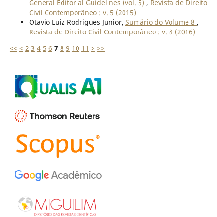
General Editorial Guidelines (vol. 5)
,
Revista de Direito
Civil Contemporâneo : v. 5 (2015)
Otavio Luiz Rodrigues Junior,
Sumário do Volume 8
,
Revista de Direito Civil Contemporâneo : v. 8 (2016)
<<
<
2
3
4
5
6
7
8
9
10
11
>
>>