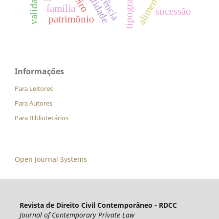
alimentos
tipografia
validade
família
sucessão
patrimônio
Informações
Para Leitores
Para Autores
Para Bibliotecários
Open Journal Systems
Revista de Direito Civil Contemporâneo - RDCC
Journal of Contemporary Private Law