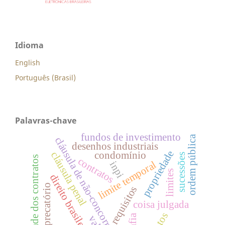
Idioma
English
Português (Brasil)
Palavras-chave
fundos de investimento
ordem pública
cláusula de não-concorrência
desenhos industriais
propriedade
condomínio
cláusula penal
sucessões
validade dos contratos
contratos
limite temporal
inpi
limites
direito brasileiro
precatório
requisitos
coisa julgada