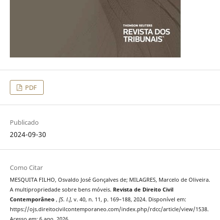
PDF
Publicado
2024-09-30
Como Citar
MESQUITA FILHO, Osvaldo José Gonçalves de; MILAGRES, Marcelo de Oliveira.
A multipropriedade sobre bens móveis.
Revista de Direito Civil
Contemporâneo
,
[S. l.]
, v. 40, n. 11, p. 169–188, 2024. Disponível em:
https://ojs.direitocivilcontemporaneo.com/index.php/rdcc/article/view/1538.
Acesso em: 6 ago. 2026.