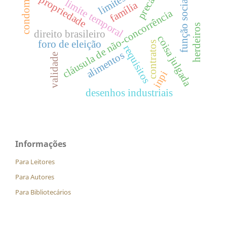
condomínio
limites
propriedade
função social
limite temporal
família
cláusula de não-concorrência
herdeiros
direito brasileiro
coisa julgada
foro de eleição
contratos
requisitos
alimentos
validade
inpi
desenhos industriais
Informações
Para Leitores
Para Autores
Para Bibliotecários